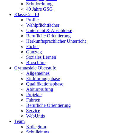
Schulordnung
40 Jahre GSG
Klasse 5 - 10
Profile
Wahlpflichtfächer
Unterricht & Abschlüsse
Berufliche Orientierung
Herkunftsprachlicher Unterricht
Fächer
Ganztag
Soziales Lernen
Broschüre
Gymnasiale Oberstufe
Allgemeines
Einführungsphase
Qualifikationsphase
Abiturprüfung
Projekte
Fahrten
Berufliche Orientierung
Service
WebUntis
Team
Kollegium
Schulleitung