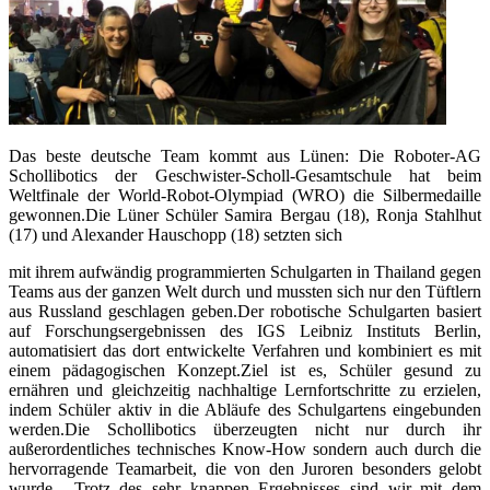
Das beste deutsche Team kommt aus Lünen: Die Roboter-AG
Schollibotics der Geschwister-Scholl-Gesamtschule hat beim
Weltfinale der World-Robot-Olympiad (WRO) die Silbermedaille
gewonnen.Die Lüner Schüler Samira Bergau (18), Ronja Stahlhut
(17) und Alexander Hauschopp (18) setzten sich
mit ihrem aufwändig programmierten Schulgarten in Thailand gegen
Teams aus der ganzen Welt durch und mussten sich nur den Tüftlern
aus Russland geschlagen geben.Der robotische Schulgarten basiert
auf Forschungsergebnissen des IGS Leibniz Instituts Berlin,
automatisiert das dort entwickelte Verfahren und kombiniert es mit
einem pädagogischen Konzept.Ziel ist es, Schüler gesund zu
ernähren und gleichzeitig nachhaltige Lernfortschritte zu erzielen,
indem Schüler aktiv in die Abläufe des Schulgartens eingebunden
werden.Die Schollibotics überzeugten nicht nur durch ihr
außerordentliches technisches Know-How sondern auch durch die
hervorragende Teamarbeit, die von den Juroren besonders gelobt
wurde. „Trotz des sehr knappen Ergebnisses sind wir mit dem