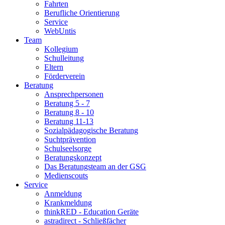
Fahrten
Berufliche Orientierung
Service
WebUntis
Team
Kollegium
Schulleitung
Eltern
Förderverein
Beratung
Ansprechpersonen
Beratung 5 - 7
Beratung 8 - 10
Beratung 11-13
Sozialpädagogische Beratung
Suchtprävention
Schulseelsorge
Beratungskonzept
Das Beratungsteam an der GSG
Medienscouts
Service
Anmeldung
Krankmeldung
thinkRED - Education Geräte
astradirect - Schließfächer