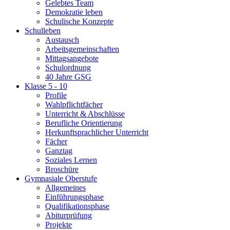
Gelebtes Team
Demokratie leben
Schulische Konzepte
Schulleben
Austausch
Arbeitsgemeinschaften
Mittagsangebote
Schulordnung
40 Jahre GSG
Klasse 5 - 10
Profile
Wahlpflichtfächer
Unterricht & Abschlüsse
Berufliche Orientierung
Herkunftsprachlicher Unterricht
Fächer
Ganztag
Soziales Lernen
Broschüre
Gymnasiale Oberstufe
Allgemeines
Einführungsphase
Qualifikationsphase
Abiturprüfung
Projekte