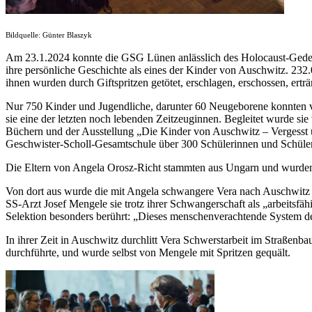
Bildquelle: Günter Blaszyk
Am 23.1.2024 konnte die GSG Lünen anlässlich des Holocaust-Gedenk
ihre persönliche Geschichte als eines der Kinder von Auschwitz. 232
ihnen wurden durch Giftspritzen getötet, erschlagen, erschossen, erträ
Nur 750 Kinder und Jugendliche, darunter 60 Neugeborene konnten v
sie eine der letzten noch lebenden Zeitzeuginnen. Begleitet wurde si
Büchern und der Ausstellung „Die Kinder von Auschwitz – Vergesst un
Geschwister-Scholl-Gesamtschule über 300 Schülerinnen und Schüler,
Die Eltern von Angela Orosz-Richt stammten aus Ungarn und wurde
Von dort aus wurde die mit Angela schwangere Vera nach Auschwitz d
SS-Arzt Josef Mengele sie trotz ihrer Schwangerschaft als „arbeitsfäh
Selektion besonders berührt: „Dieses menschenverachtende System der
In ihrer Zeit in Auschwitz durchlitt Vera Schwerstarbeit im Straßenb
durchführte, und wurde selbst von Mengele mit Spritzen gequält.