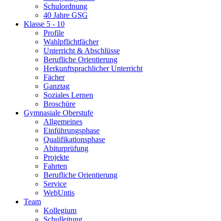
Schulordnung
40 Jahre GSG
Klasse 5 - 10
Profile
Wahlpflichtfächer
Unterricht & Abschlüsse
Berufliche Orientierung
Herkunftsprachlicher Unterricht
Fächer
Ganztag
Soziales Lernen
Broschüre
Gymnasiale Oberstufe
Allgemeines
Einführungsphase
Qualifikationsphase
Abiturprüfung
Projekte
Fahrten
Berufliche Orientierung
Service
WebUntis
Team
Kollegium
Schulleitung