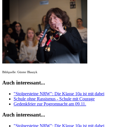
Bildquelle: Günter Blaszyk
Auch interessant...
"Stolpersteine NRW": Die Klasse 10a ist mit dabei
Schule ohne Rassismus - Schule mit Courage
Gedenkfeier zur Pogromnacht am 09.11.
Auch interessant...
"Stolpersteine NRW": Die Klasse 10a ist mit dabei