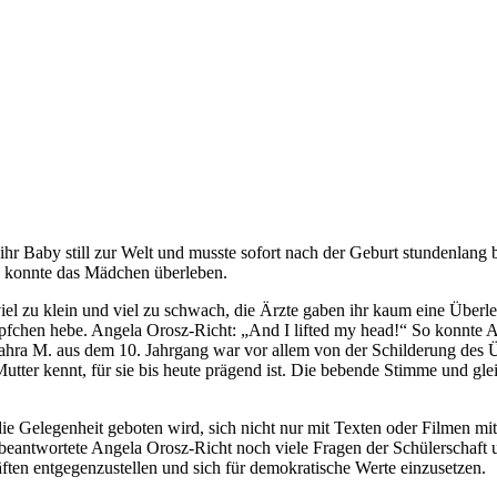
hr Baby still zur Welt und musste sofort nach der Geburt stundenlang 
So konnte das Mädchen überleben.
l zu klein und viel zu schwach, die Ärzte gaben ihr kaum eine Überle
pfchen hebe. Angela Orosz-Richt: „And I lifted my head!“ So konnte An
ahra M. aus dem 10. Jahrgang war vor allem von der Schilderung des 
tter kennt, für sie bis heute prägend ist. Die bebende Stimme und gleich
ie Gelegenheit geboten wird, sich nicht nur mit Texten oder Filmen mit
eantwortete Angela Orosz-Richt noch viele Fragen der Schülerschaft un
äften entgegenzustellen und sich für demokratische Werte einzusetzen.