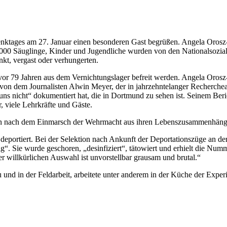
tages am 27. Januar einen besonderen Gast begrüßen. Angela Orosz-R
.000 Säuglinge, Kinder und Jugendliche wurden von den Nationalsoziali
nkt, vergast oder verhungerten.
or 79 Jahren aus dem Vernichtungslager befreit werden. Angela Oros
e von dem Journalisten Alwin Meyer, der in jahrzehntelanger Recherche
s nicht“ dokumentiert hat, die in Dortmund zu sehen ist. Seinem Beric
 viele Lehrkräfte und Gäste.
n nach dem Einmarsch der Wehrmacht aus ihren Lebenszusammenhängen
eportiert. Bei der Selektion nach Ankunft der Deportationszüge an d
ig“. Sie wurde geschoren, „desinfiziert“, tätowiert und erhielt die Num
 willkürlichen Auswahl ist unvorstellbar grausam und brutal.“
au und in der Feldarbeit, arbeitete unter anderem in der Küche der Exp