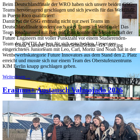
Beim Deutschlandfinale der WRO haben sich unsere beiden GSG-
Teams hervorragend geschlagen und sich jeweils für das Weltfinale
in Puerto Rico qualifiziert!
Damit hat die GSG erstmalig nicht nur zwei Teams im
Deutschlandfinale sondern auch zwei Teams im Weltfinale! Das
Team Roadrunners mit Ben und Paul konnte die Meisterschaft der
Future Engineers mit voller Punktzahl vor einem Studierenden-
Team der RWTH Aachen für sich entscheiden. Unser neu
Unna_Luenen_GeschwisterSchollSchule_GS_001.jpg
eingerichtetes Juniorteam mit Leo, Carl, Moritz und Noah hat in der
Wettbewerbskategorie Future Innovators aus dem Stand den 2. Platz
erreicht und musste sich nur einem Team des Oberstufenzentrums
KIM Berlin knapp geschlagen geben.
Weiterlesen ...
Erasmus+ Austausch Valmojado 2026