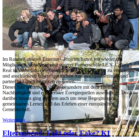
Unna_Luenen_GeschwisterSchollSchule_GS_003.jpg
Im Rahmen unseres Erasmus+-Projekts hatten wir wieder die
Möglichkeit, gemeinsam mit unserer Partnerschule I.E.S. Cañada
Real in Valmojado eine besondere Woche in Spanien zu verbringen
und anschließend unsere spanischen Austauschpartnerinnen und -
partner in Lünen begrüßen zu dürfen.
Dieses Jahr setzten wir uns insbesondere mit dem Thema
Nachhaltigkeit und erneuerbare Energiequellen auseinander. Doch
darüber hinaus ging es allem auch um neue Begegnungen,
gemeinsames Lernen und das Erleben einer europäischen
Gemeinschaft.
Weiterlesen ...
Elternabend: Fakt oder Fake? KI