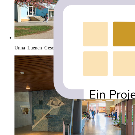
Unna_Luenen_GeschwisterSchollSchule_PaS_004.jpg