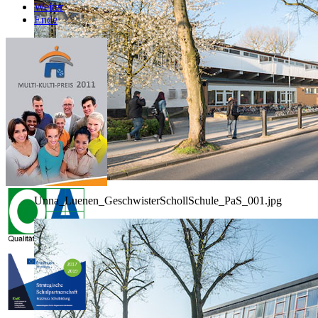
Weiter
Ende
Unna_Luenen_GeschwisterSchollSchule_PaS_001.jpg