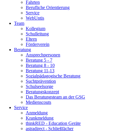
Fahrten
Berufliche Orientierung
Service
WebUntis
Team
Kollegium
Schulleitung
Eltern
Förderverein
Beratung
Ansprechpersonen
Beratung 5 - 7
Beratung 8 - 10
Beratung 11-13
Sozialpädagogische Beratung
Suchtprävention
Schulseelsorge
Beratungskonzept
Das Beratungsteam an der GSG
Medienscouts
Service
Anmeldung
Krankmeldung
thinkRED - Education Geräte
astradirect - Schließfächer