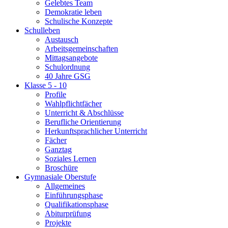
Gelebtes Team
Demokratie leben
Schulische Konzepte
Schulleben
Austausch
Arbeitsgemeinschaften
Mittagsangebote
Schulordnung
40 Jahre GSG
Klasse 5 - 10
Profile
Wahlpflichtfächer
Unterricht & Abschlüsse
Berufliche Orientierung
Herkunftsprachlicher Unterricht
Fächer
Ganztag
Soziales Lernen
Broschüre
Gymnasiale Oberstufe
Allgemeines
Einführungsphase
Qualifikationsphase
Abiturprüfung
Projekte