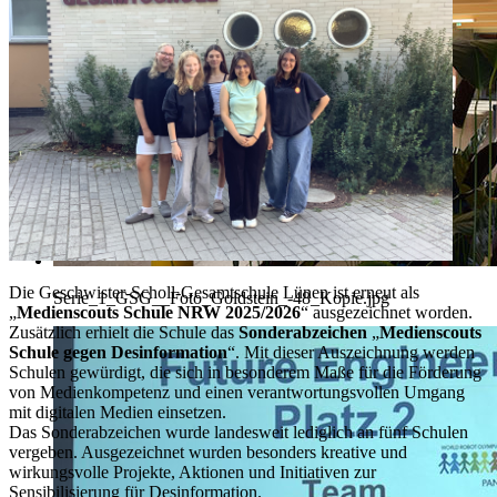
Die Geschwister-Scholl-Gesamtschule Lünen ist erneut als
Serie_1_GSG__Foto_Goldstein_-48_Kopie.jpg
„
Medienscouts Schule NRW 2025/2026
“ ausgezeichnet worden.
Zusätzlich erhielt die Schule das
Sonderabzeichen
„
Medienscouts
Schule gegen Desinformation
“. Mit dieser Auszeichnung werden
Schulen gewürdigt, die sich in besonderem Maße für die Förderung
von Medienkompetenz und einen verantwortungsvollen Umgang
mit digitalen Medien einsetzen.
Das Sonderabzeichen wurde landesweit lediglich an fünf Schulen
vergeben. Ausgezeichnet wurden besonders kreative und
wirkungsvolle Projekte, Aktionen und Initiativen zur
Sensibilisierung für Desinformation.