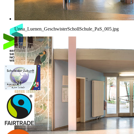
Unna_Luenen_GeschwisterSchollSchule_PaS_005.jpg