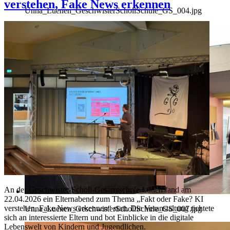
verstehen, Fake News erkennen
Unna_Luenen_GeschwisterSchollSchule_GS_004.jpg
An der Geschwister-Scholl-Gesamtschule Lünen fand am
22.04.2026 ein Elternabend zum Thema „Fakt oder Fake? KI
verstehen, Fake News erkennen“ statt. Die Veranstaltung richtete
Unna_Luenen_GeschwisterSchollSchule_GS_007.jpg
sich an interessierte Eltern und bot Einblicke in die digitale
Lebenswelt von Kindern und Jugendlichen.