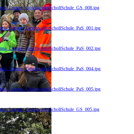
Unna_Luenen_GeschwisterSchollSchule_GS_008.jpg
Unna_Luenen_GeschwisterSchollSchule_PaS_001.jpg
Unna_Luenen_GeschwisterSchollSchule_PaS_002.jpg
Unna_Luenen_GeschwisterSchollSchule_PaS_004.jpg
Unna_Luenen_GeschwisterSchollSchule_PaS_005.jpg
Unna_Luenen_GeschwisterSchollSchule_GS_005.jpg