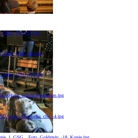
40_Jahre_GSG-85.jpg
40_Jahre_GSG-101.jpg
40_Jahre_GSG-103.jpg
22-04-02_Schulgartenaktion.jpg
SG_neue_Aktionsfla_che_-4.jpg
Serie_1_GSG__Foto_Goldstein_-18_Kopie.jpg