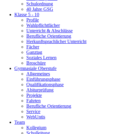
Schulordnung
40 Jahre GSG
Klasse 5 - 10
Profile
Wahlpflichtfächer
Unterricht & Abschlüsse
Berufliche Orientierung
Herkunftsprachlicher Unterricht
Fächer
Ganztag
Soziales Lernen
Broschüre
Gymnasiale Oberstufe
Allgemeines
Einführungsphase
Qualifikationsphase
Abiturprüfung
Projekte
Fahrten
Berufliche Orientierung
Service
WebUntis
Team
Kollegium
Schulleitung