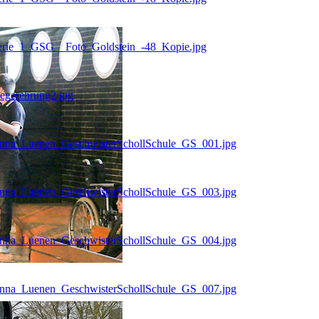
Serie_1_GSG__Foto_Goldstein_-48_Kopie.jpg
egerehrung2.jpg
Unna_Luenen_GeschwisterSchollSchule_GS_001.jpg
Unna_Luenen_GeschwisterSchollSchule_GS_003.jpg
Unna_Luenen_GeschwisterSchollSchule_GS_004.jpg
Unna_Luenen_GeschwisterSchollSchule_GS_007.jpg