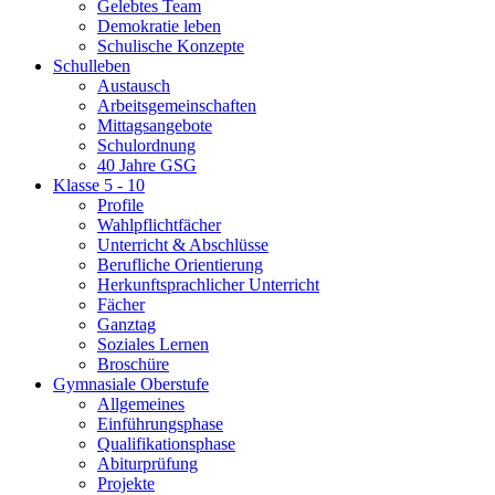
Gelebtes Team
Demokratie leben
Schulische Konzepte
Schulleben
Austausch
Arbeitsgemeinschaften
Mittagsangebote
Schulordnung
40 Jahre GSG
Klasse 5 - 10
Profile
Wahlpflichtfächer
Unterricht & Abschlüsse
Berufliche Orientierung
Herkunftsprachlicher Unterricht
Fächer
Ganztag
Soziales Lernen
Broschüre
Gymnasiale Oberstufe
Allgemeines
Einführungsphase
Qualifikationsphase
Abiturprüfung
Projekte