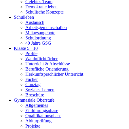
Gelebtes Team
Demokratie leben
Schulische Konzepte
Schulleben
Austausch
Arbeitsgemeinschaften
Mittagsangebote
Schulordnung
40 Jahre GSG
Klasse 5 - 10
Profile
Wahlpflichtfächer
Unterricht & Abschlüsse
Berufliche Orientierung
Herkunftsprachlicher Unterricht
Fächer
Ganztag
Soziales Lernen
Broschüre
Gymnasiale Oberstufe
Allgemeines
Einführungsphase
Qualifikationsphase
Abiturprüfung
Projekte