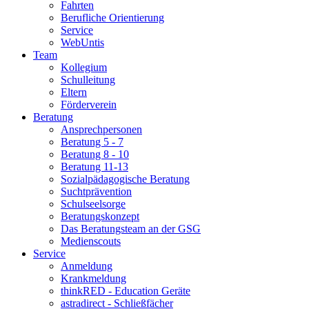
Fahrten
Berufliche Orientierung
Service
WebUntis
Team
Kollegium
Schulleitung
Eltern
Förderverein
Beratung
Ansprechpersonen
Beratung 5 - 7
Beratung 8 - 10
Beratung 11-13
Sozialpädagogische Beratung
Suchtprävention
Schulseelsorge
Beratungskonzept
Das Beratungsteam an der GSG
Medienscouts
Service
Anmeldung
Krankmeldung
thinkRED - Education Geräte
astradirect - Schließfächer