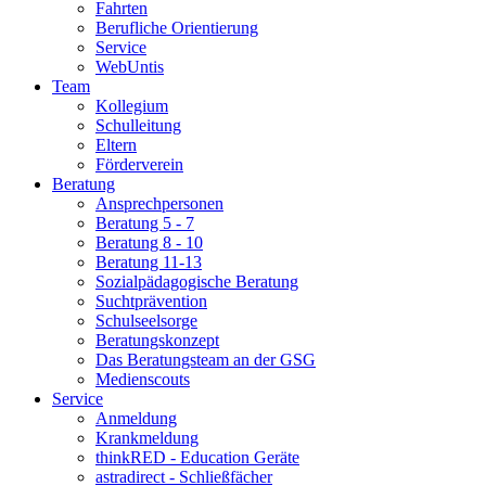
Fahrten
Berufliche Orientierung
Service
WebUntis
Team
Kollegium
Schulleitung
Eltern
Förderverein
Beratung
Ansprechpersonen
Beratung 5 - 7
Beratung 8 - 10
Beratung 11-13
Sozialpädagogische Beratung
Suchtprävention
Schulseelsorge
Beratungskonzept
Das Beratungsteam an der GSG
Medienscouts
Service
Anmeldung
Krankmeldung
thinkRED - Education Geräte
astradirect - Schließfächer