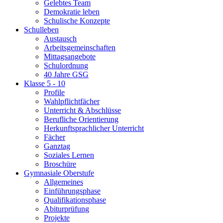
Gelebtes Team
Demokratie leben
Schulische Konzepte
Schulleben
Austausch
Arbeitsgemeinschaften
Mittagsangebote
Schulordnung
40 Jahre GSG
Klasse 5 - 10
Profile
Wahlpflichtfächer
Unterricht & Abschlüsse
Berufliche Orientierung
Herkunftsprachlicher Unterricht
Fächer
Ganztag
Soziales Lernen
Broschüre
Gymnasiale Oberstufe
Allgemeines
Einführungsphase
Qualifikationsphase
Abiturprüfung
Projekte