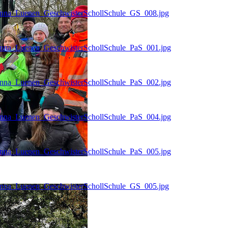
Unna_Luenen_GeschwisterSchollSchule_GS_008.jpg
Unna_Luenen_GeschwisterSchollSchule_PaS_001.jpg
Unna_Luenen_GeschwisterSchollSchule_PaS_002.jpg
Unna_Luenen_GeschwisterSchollSchule_PaS_004.jpg
Unna_Luenen_GeschwisterSchollSchule_PaS_005.jpg
Unna_Luenen_GeschwisterSchollSchule_GS_005.jpg