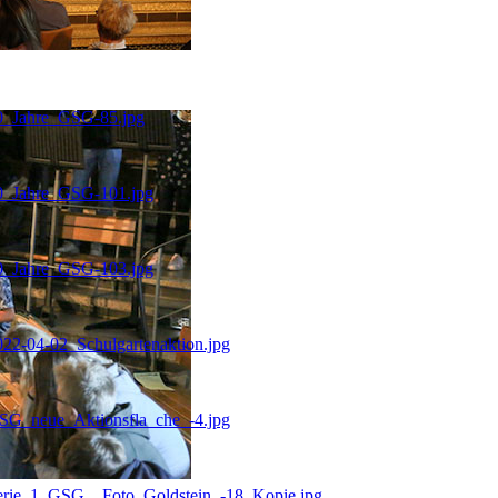
40_Jahre_GSG-85.jpg
40_Jahre_GSG-101.jpg
40_Jahre_GSG-103.jpg
22-04-02_Schulgartenaktion.jpg
SG_neue_Aktionsfla_che_-4.jpg
Serie_1_GSG__Foto_Goldstein_-18_Kopie.jpg