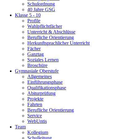
Schulordnung
40 Jahre GSG
Klasse 5 - 10
Profile
Wahlpflichtfächer
Unterricht & Abschlüsse
Berufliche Orientierung
Herkunftsprachlicher Unterricht
Fächer
Ganztag
Soziales Lernen
Broschüre
Gymnasiale Oberstufe
Allgemeines
Einführungsphase
Qualifikationsphase
Abiturprüfung
Projekte
Fahrten
Berufliche Orientierung
Service
WebUntis
Team
Kollegium
Schulleitung