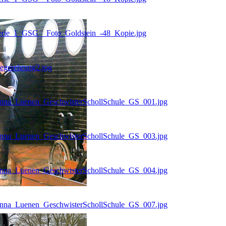
Serie_1_GSG__Foto_Goldstein_-48_Kopie.jpg
egerehrung2.jpg
Unna_Luenen_GeschwisterSchollSchule_GS_001.jpg
Unna_Luenen_GeschwisterSchollSchule_GS_003.jpg
Unna_Luenen_GeschwisterSchollSchule_GS_004.jpg
Unna_Luenen_GeschwisterSchollSchule_GS_007.jpg