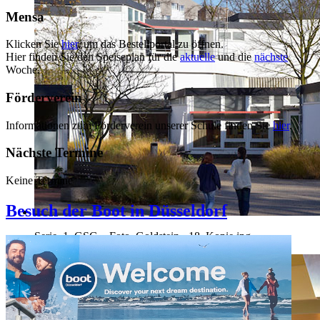
Mensa
Klicken Sie
hier
, um das Bestellportal zu öffnen.
Hier finden Sie den Speiseplan für die
aktuelle
und die
nächste
Woche.
Förderverein
Informationen zum Förderverein unserer Schule finden Sie
hier
.
Nächste Termine
Keine Termine
Besuch der Boot in Düsseldorf
Serie_1_GSG__Foto_Goldstein_-18_Kopie.jpg