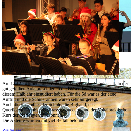
Siegerehrung2.jpg
Am 12.12.24 fanden die Weihnachtskonzerte der Schule statt. In der
gut gefüllten Aula präsentierten die Bläserklassen 5 - 8, was sie in
diesem Halbjahr einstudiert haben. Für die 5d war es der erste
Auftritt und die Schüler:innen waren sehr aufgeregt.
Auch die Ensembles der Schule, die Bigband, das
Querflötenensemble, die Brass Connection und der Vokalpraktische
Kurs der Q1 zeigten ihr Können.
Die Akteure wurden mit viel Beifall belohnt.
Weiterlesen ...