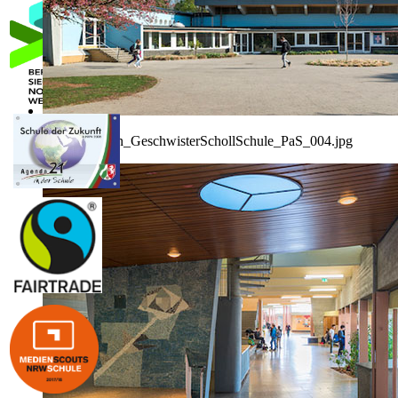
Unna_Luenen_GeschwisterSchollSchule_PaS_004.jpg