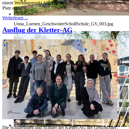
einem Wertungspunkt Abstand vom Treppchen einen sagenhaften 4.
Platz erreicht.
Weiterlesen ...
Unna_Luenen_GeschwisterSchollSchule_GS_003.jpg
Ausflug der Kletter-AG
Die Schülerinnen und Schüler der Kletter-AG der Geschwister-