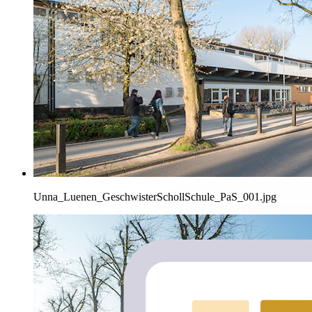
Unna_Luenen_GeschwisterSchollSchule_PaS_001.jpg