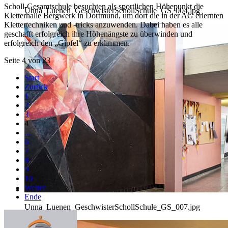
Scholl-Gesamtschule besuchten als sportlichen Höhepunkt die
Unna_Luenen_GeschwisterSchollSchule_GS_004.jpg
Kletterhalle Bergwerk in Dortmund, um dort die in der AG erlernten
Klettertechniken und -tricks anzuwenden. Dabei haben es alle
geschafft erfolgreich ihre Höhenängste zu überwinden und
erfolgreich den „Gipfel“ zu erklimmen.
Seite 4 von 23
Start
Zurück
1
2
3
4
...
6
7
8
9
10
Weiter
Ende
Unna_Luenen_GeschwisterSchollSchule_GS_007.jpg