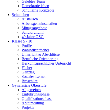
Gelebtes Team
Demokratie leben
Schulische Konzepte
Schulleben
Austausch
Arbeitsgemeinschaften
Mittagsangebote
Schulordnung
40 Jahre GSG
Klasse 5 - 10
Profile
Wahlpflichtfächer
Unterricht & Abschlüsse
Berufliche Orientierung
Herkunftsprachlicher Unterricht
Fächer
Ganztag
Soziales Lernen
Broschüre
Gymnasiale Oberstufe
Allgemeines
Einführungsphase
Qualifikationsphase
Abiturprüfung
Projekte