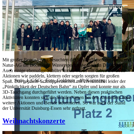
Mit großer Begeisterung besuchten die Schüler*innen der Kanu und
Natur-AG die Boots- und Wassersportmesse Boot in Düsseldorf.
Auch einige ehemalige Schüler*innen waren mit dabei. Diversen
Aktionen wie paddeln, klettern oder segeln sorgten für großen
Serie_1_GSG__Foto_Goldstein_-48_Kopie.jpg
Spaß. Das geplante Schnuppertauchen mit Pressluft fiel leider der
„Pünktlichkeit der Deutschen Bahn“ zu Opfer und konnte nur als
3D-Tauchgang durchgeführt werden. Neben diesen praktischen
Aktivitäten konnten sich die Schüler*innen bei den Ausstellern über
weitere Aktionen und Berufe informieren. So war auch der Stand
der Universität Duisburg-Essen sehr gefragt.
Weihnachtskonzerte