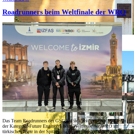
Roadrunners beim Weltfinale der WRO
Unna_Luenen_GeschwisterSchollSchule_GS_001.jpg
Das Team Roadrunners der GSG hat sich als deutscher Meister in
der Kategorie Future Engineers beim Weltfinale der WRO im
türkischen Izmir in der Spitzengruppe der Top 5 etabliert und mit