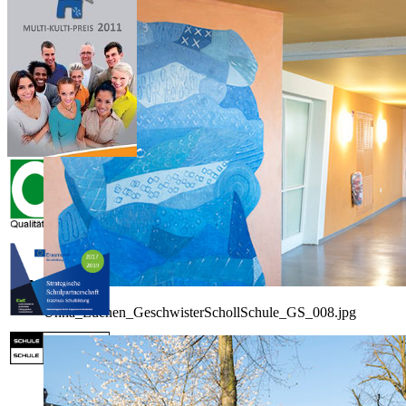
Unna_Luenen_GeschwisterSchollSchule_GS_008.jpg