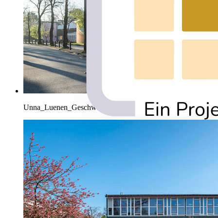
Unna_Luenen_GeschwisterSchollSchule_PaS_002.jpg