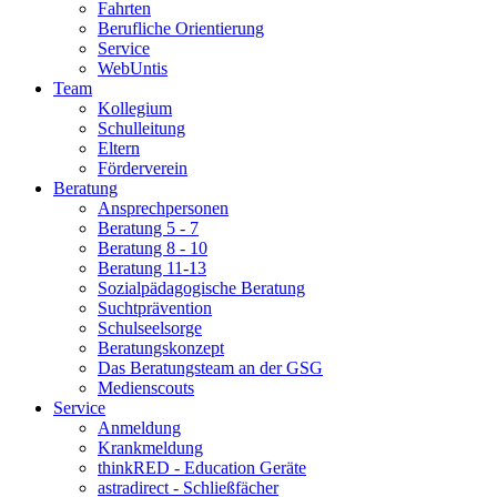
Fahrten
Berufliche Orientierung
Service
WebUntis
Team
Kollegium
Schulleitung
Eltern
Förderverein
Beratung
Ansprechpersonen
Beratung 5 - 7
Beratung 8 - 10
Beratung 11-13
Sozialpädagogische Beratung
Suchtprävention
Schulseelsorge
Beratungskonzept
Das Beratungsteam an der GSG
Medienscouts
Service
Anmeldung
Krankmeldung
thinkRED - Education Geräte
astradirect - Schließfächer