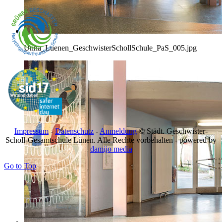
Unna_Luenen_GeschwisterSchollSchule_PaS_005.jpg
Impressum
-
Datenschutz
-
Anmeldung
© Städt. Geschwister-
Scholl-Gesamtschule Lünen. Alle Rechte vorbehalten - powered by
damijo media
Go to Top