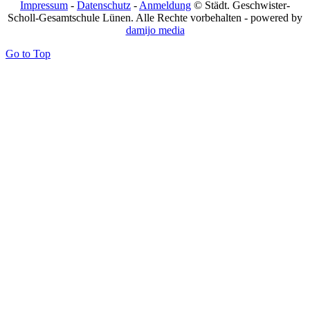
Impressum
-
Datenschutz
-
Anmeldung
© Städt. Geschwister-
Scholl-Gesamtschule Lünen. Alle Rechte vorbehalten - powered by
damijo media
Go to Top