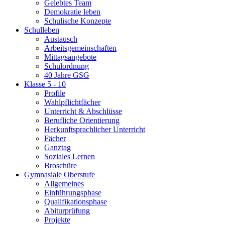
Gelebtes Team
Demokratie leben
Schulische Konzepte
Schulleben
Austausch
Arbeitsgemeinschaften
Mittagsangebote
Schulordnung
40 Jahre GSG
Klasse 5 - 10
Profile
Wahlpflichtfächer
Unterricht & Abschlüsse
Berufliche Orientierung
Herkunftsprachlicher Unterricht
Fächer
Ganztag
Soziales Lernen
Broschüre
Gymnasiale Oberstufe
Allgemeines
Einführungsphase
Qualifikationsphase
Abiturprüfung
Projekte