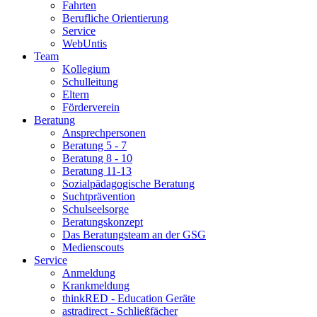
Fahrten
Berufliche Orientierung
Service
WebUntis
Team
Kollegium
Schulleitung
Eltern
Förderverein
Beratung
Ansprechpersonen
Beratung 5 - 7
Beratung 8 - 10
Beratung 11-13
Sozialpädagogische Beratung
Suchtprävention
Schulseelsorge
Beratungskonzept
Das Beratungsteam an der GSG
Medienscouts
Service
Anmeldung
Krankmeldung
thinkRED - Education Geräte
astradirect - Schließfächer