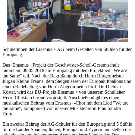
Schülerinnen der Erasmus + AG beim Gestalten von Stühlen für den
Europatag
Das Erasmus+ Projekt der Geschwister-Scholl-Gesamtschule
nimmt am 09.05.2018 am Europatag mit dem Projektlied "We are
the Same" teil. Nach der Begrüßung durch Herrn Bürgermeister
Jürgen Kleine-Frauns, dem Steigenlassen der Europaluftballons und
einem Redebeitrag von Herrn Abgeordneten Prof. Dr. Dietmar
Köster, wird das EU-Projekt Erasmus + von unserem Schulleiter
Herrn Christian Gröne vorgestellt. Anschließend gibt es einen
musikalischen Beitrag vom Erasmus+-Chor mit dem Lied "We are
the same", komponiert von unserer Musiklehrerin Frau Sandra
Horn.
Ein zweiter Beitrag der AG-Schüler für den Europatag sind 5 Stühle
für die Länder Spanien, Italien, Portugal und Zypern und stellen die
wichtigsten und bekanntesten Aspekte dieser Länder dar. Der