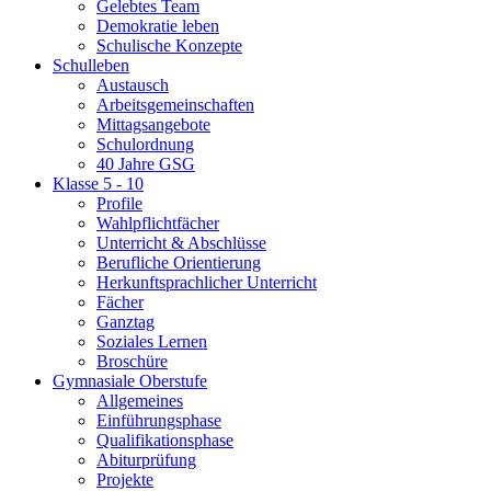
Gelebtes Team
Demokratie leben
Schulische Konzepte
Schulleben
Austausch
Arbeitsgemeinschaften
Mittagsangebote
Schulordnung
40 Jahre GSG
Klasse 5 - 10
Profile
Wahlpflichtfächer
Unterricht & Abschlüsse
Berufliche Orientierung
Herkunftsprachlicher Unterricht
Fächer
Ganztag
Soziales Lernen
Broschüre
Gymnasiale Oberstufe
Allgemeines
Einführungsphase
Qualifikationsphase
Abiturprüfung
Projekte