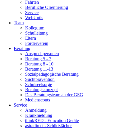
Fahrten
Berufliche Orientierung
Service
WebUntis
Team
Kollegium
Schulleitung
Eltern
Förderverein
Beratung
Ansprechpersonen
Beratung 5 - 7
Beratung 8 - 10
Beratung 11-13
Sozialpädagogische Beratung
Suchtprävention
Schulseelsorge
Beratungskonzept
Das Beratungsteam an der GSG
Medienscouts
Service
Anmeldung
Krankmeldung
thinkRED - Education Geräte
astradirect - Schließfächer