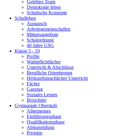
Gelebtes Team
Demokratie leben
Schulische Konzepte
Schulleben
Austausch
Arbeitsgemeinschaften
Mittagsangebote
Schulordnung
40 Jahre GSG
Klasse 5 - 10
Profile
Wahlpflichtfächer
Unterricht & Abschlüsse
Berufliche Orientierung
Herkunftsprachlicher Unterricht
Fächer
Ganztag
Soziales Lernen
Broschüre
Gymnasiale Oberstufe
Allgemeines
Einführungsphase
Qualifikationsphase
Abiturprüfung
Projekte