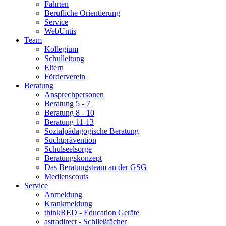
Fahrten
Berufliche Orientierung
Service
WebUntis
Team
Kollegium
Schulleitung
Eltern
Förderverein
Beratung
Ansprechpersonen
Beratung 5 - 7
Beratung 8 - 10
Beratung 11-13
Sozialpädagogische Beratung
Suchtprävention
Schulseelsorge
Beratungskonzept
Das Beratungsteam an der GSG
Medienscouts
Service
Anmeldung
Krankmeldung
thinkRED - Education Geräte
astradirect - Schließfächer